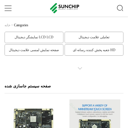
خانه
>
Categories
تعاملی علامت دیجیتال
نمایشگر دیجیتال LCD LCD
جعبه پخش کننده رسانه ای HD
صفحه نمایش لمسی علامت دیجیتال
صفحه سیستم جاسازی شده
نمایشگر LCD قاب
SHOW MORE
Face Recognition Infrared Thermometer
صفحه نمایش LCD کشیده
صفحه سیستم جاسازی شده
نمایش تبلیغات تبلیغاتی دیواری
علامت دیجیتال طبقه ایستاده
علامت دیجیتال داخلی
نمایش تبلیغات LCD
سیگنال دیجیتال مبتنی بر ابر
علائم دیجیتال افقی
کیوسک صفحه نمایش لمسی در فضای
ویترین LCD شفاف