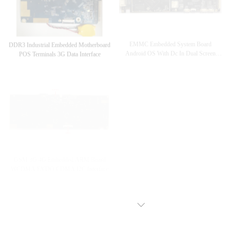
EMMC Embedded System Board
DDR3 Industrial Embedded Motherboard
Android OS With Dc In Dual Screen
POS Terminals 3G Data Interface
Interface
RoHS Industrial Embedded System
GSM 3G 4G Embedded ARM Board
Board Custom ARM Board Dual Display
WCDMA EVDO CDMA I2C Interface
VIEW MORE