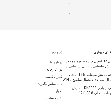
در باره
غاتی دیواری
پنل LCD داخلی 32 اینچی چند منظوره همه در
درباره ما
 تبلیغاتی دیجیتال پشتیبانی از
تور کارخانه
محصول صفحه نمایش تبلیغاتی 15.6 اینچی
کنترل کیفیت
داخلی دیواری ال سی دی دیجیتال ساینیج با WIFI
با ما تماس بگیرید
یاری
نمایش تبلیغاتی دیواری RK3288 ، نمایش
اخبار
 داخلی 23.8 "24"
نقشه سایت