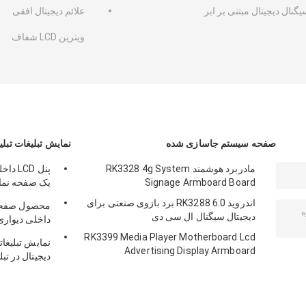
گنال دیجیتال مبتنی بر ابر
علائم دیجیتال افقی
ویترین LCD شفاف
صفحه سیستم جاسازی شده
نمایش تبلیغات تبلی
مادربرد هوشمند RK3328 4g System
Signage Armboard Board
یک صفحه نمایش
CMS
اندروید 6.0 RK3288 برد بازوی صنعتی برای
دیجیتال سیگنال ال سی دی
LAN BT 4G LTE اخت
RK3399 Media Player Motherboard Lcd
Advertising Display Armboard
دیجیتال در تبلیغات