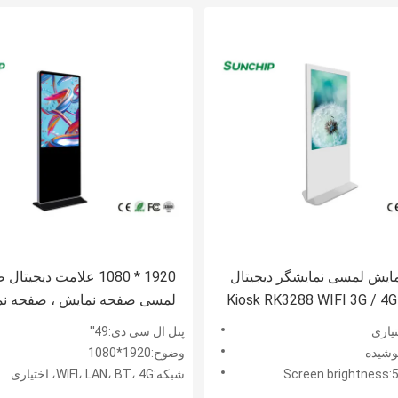
ایش لمسی نمایشگر دیجیتال
1920 * 1080 علامت دیجیت
55 "65" Kiosk RK3288 WIFI 3G / 4G
لمسی صفحه نمایش ، صفحه ن
 فلزی
دیجیتال ایستاده از طبقه 49 "
تیاری
پنل ال سی دی:49''
وشیده
وضوح:1920*1080
Screen brightness:
شبکه:WIFI، LAN، BT، 4G، اختیاری