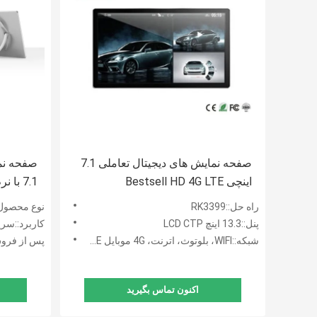
صفحه نمایش های دیجیتال تعاملی 7.1
صفحه نم
اینچی Bestsell HD 4G LTE
7.1 با نرم افزار CMS
راه حل::RK3399
نوع محصول:: Base Digital Signage
پنل::13.3 اینچ LCD CTP
کاربرد::سر
شبکه::WIFI، بلوتوث، اترنت، 4G موبایل LTE، اختیاری
پس از فروش::پ
اکنون تماس بگیرید