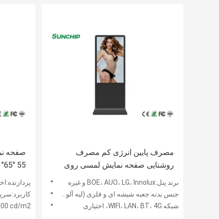
مصرف پایین انرژی کم مصرف
صفحه نم
روشنایی صفحه نمایش لمسی روی
صفحه نمایش LCD Totem
با مسکن
برند پنل:BOE، AUO، LG، Innolux و غیره
پردازنده:اخ
جنس بدنه:جعبه شیشه ای و فلزی (لبه آلومینیومی)
کاربرد:سرپ
شبکه:WIFI، LAN، BT، 4G، اختیاری
500 cd/m2