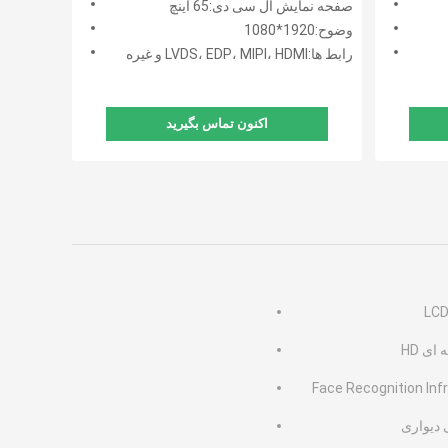
صفحه نمایش ال سی دی:65 اینچ
وضوح:1920*1080
رابط ها:LVDS، EDP، MIPI، HDMI و غیره
اکنون تماس بگیرید
ی HD
Face Recognition In
 دیواری