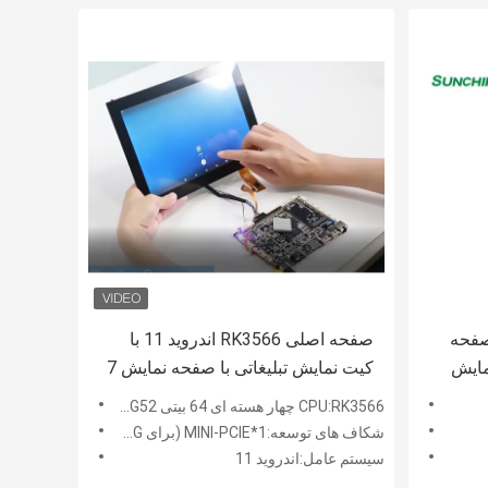
ال صفحه
صفحه اصلی RK3566 اندروید 11 با
مایش
کیت نمایش تبلیغاتی با صفحه نمایش 7
اینچی MIPI LCD
CPU:RK3566 چهار هسته ای 64 بیتی Cortex-A55 GPU Mali-G52
شکاف های توسعه:1*MINI-PCIE (برای 4G)، 1*سیم کارت، 1* کارت TF
سیستم عامل:اندروید 11