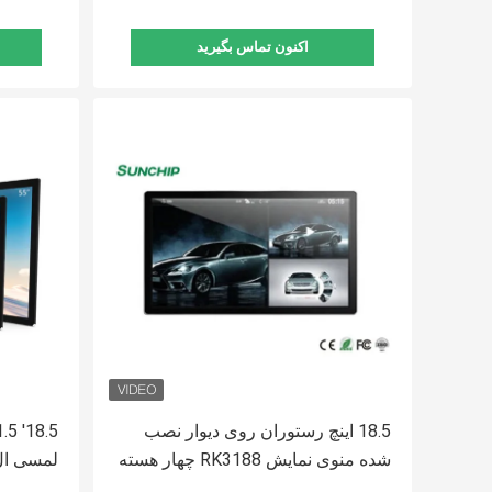
اکنون تماس بگیرید
18.5 اینچ رستوران روی دیوار نصب
شده منوی نمایش RK3188 چهار هسته
لمسی ال
صفحه لمسی
دیجیتال 