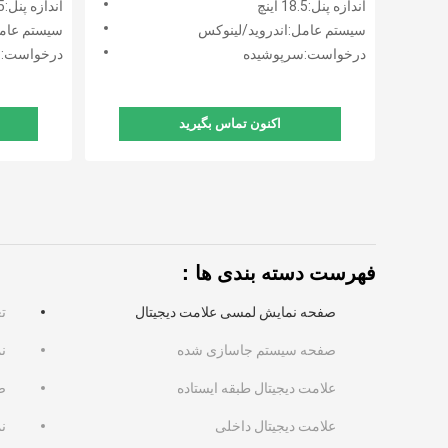
اندازه پنل:18.5 اینچ
اندازه پنل:18.5 اینچ
کیوسک پشتی
سیستم عامل:اندروید/لینوکس
سیستم عامل
درخواست:سرپوشیده
درخواست:س
اکنون تماس بگیرید
فهرست دسته بندی ها：
صفحه نمایش لمسی علامت دیجیتال
ت
صفحه سیستم جاسازی شده
نم
علامت دیجیتال طبقه ایستاده
صف
علامت دیجیتال داخلی
نم