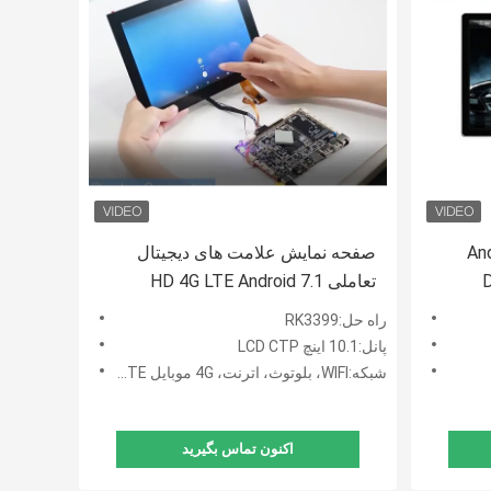
And
صفحه نمایش علامت های دیجیتال
D
تعاملی HD 4G LTE Android 7.1
راه حل:RK3399
پانل:10.1 اینچ LCD CTP
شبکه:WIFI، بلوتوث، اترنت، 4G موبایل LTE، اختیاری
اکنون تماس بگیرید