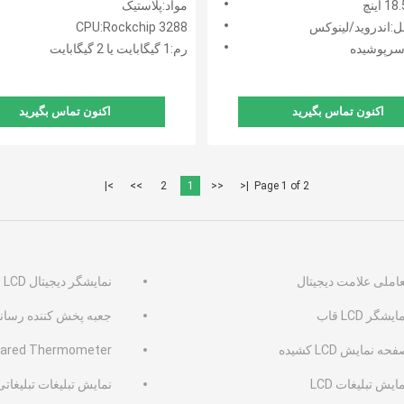
مواد:پلاستیک
بانی وای فای 4G LAN
:اندروید/لینوکس
CPU:Rockchip 3288
رپوشیده
رم:1 گیگابایت یا 2 گیگابایت
اکنون تماس بگیرید
اکنون تماس بگیرید
>|
>>
2
1
<<
|<
Page 1 of 2
عاملی علامت دیجیتال
نمایشگر دیجیتال LCD LCD
ایشگر LCD قاب
جعبه پخش کننده رسانه ا
حه نمایش LCD کشیده
frared Thermometer
ایش تبلیغات LCD
نمایش تبلیغات تبلیغاتی