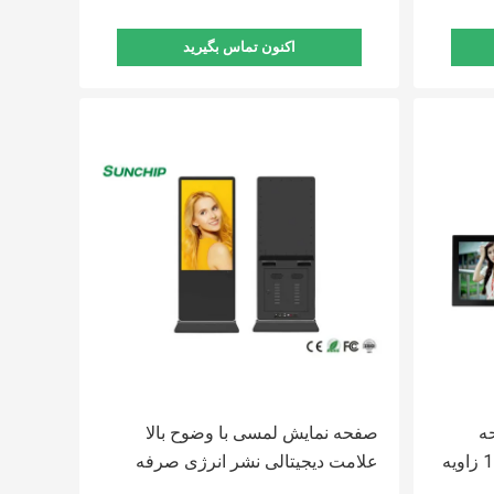
اکنون تماس بگیرید
HD W صفحه
صفحه نمایش لمسی با وضوح بالا
لمسی علامت دیجیتال 178x178 زاویه
علامت دیجیتالی نشر انرژی صرفه
جویی در زاویه دید گسترده