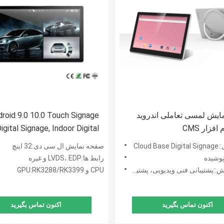
ایش لمسی تعاملی اندروید
roid 9.0 10.0 Touch Signage
igital Signage, Indoor Digital
Signage Displays
Cloud
صفحه نمایش ال سی دی:32 اینچ
پوشیده
رابط ها:LVDS، EDP و غیره
شتیبانی فنی ویدیویی، پشتیبانی آنلاین
CPU و GPU:RK3288/RK3399
اکنون تماس بگیرید
اکنون تماس بگیرید