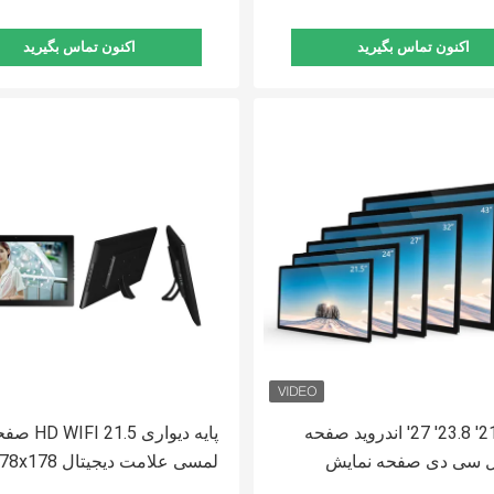
اکنون تماس بگیرید
اکنون تماس بگیرید
18.5' 21.5' 23.8' 27' اندروید صفحه
پایه دیواری IFI 21.5
 سی دی صفحه نمایش
شبکه سیگنالینگ تبلیغات
دید نسبت کنتراست بالا