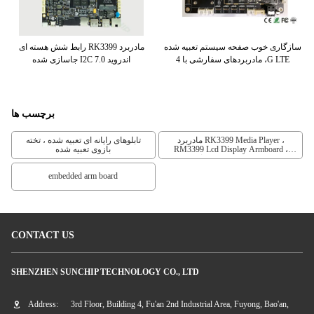
ed
رابط شش هسته ای RK3399 مادربرد
سازگاری خوب صفحه سیستم تعبیه شده
RK
جاسازی شده I2C اندروید 7.0
، مادربردهای سفارشی با 4G LTE
W
برچسب ها
مادربرد RK3399 Media Player ،
تابلوهای رایانه ای تعبیه شده ، تخته
بازوی تعبیه شده
RM3399 Lcd Display Armboard ،
مادربرد HDMI Media Player
embedded arm board
CONTACT US
SHENZHEN SUNCHIP TECHNOLOGY CO., LTD
Address:
3rd Floor, Building 4, Fu'an 2nd Industrial Area, Fuyong, Bao'an,