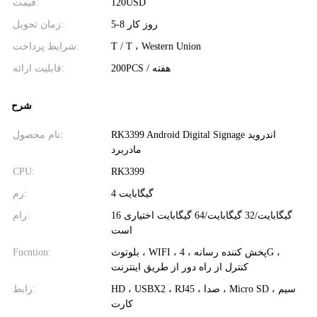
قیمت:
120USD
5-8 روز کار
زمان تحویل:
شرایط پرداخت:
T / T ، Western Union
200PCS / هفته
قابلیت ارائه:
شرح
RK3399 Android Digital Signage اندروید
نام محصول:
مادربرد
CPU:
RK3399
4 گیگابایت
رم:
16 گیگابایت/32 گیگابایت/64 گیگابایت اختیاری
رام:
است
Fucntion:
بلوتوث ، WIFI ، پخش کننده رسانه ، 4G ،
کنترل از راه دور از طریق اینترنت
HD ، USBX2 ، RJ45 ، صدا ، Micro SD ، سیم
رابط:
کارت