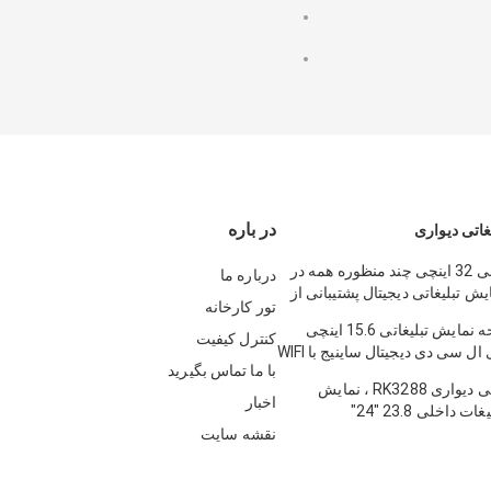
در باره
غاتی دیواری
پنل LCD داخلی 32 اینچی چند منظوره همه در
درباره ما
 تبلیغاتی دیجیتال پشتیبانی از
تور کارخانه
محصول صفحه نمایش تبلیغاتی 15.6 اینچی
کنترل کیفیت
داخلی دیواری ال سی دی دیجیتال ساینیج با WIFI
با ما تماس بگیرید
یاری
نمایش تبلیغاتی دیواری RK3288 ، نمایش
اخبار
 داخلی 23.8 "24"
نقشه سایت