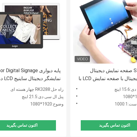
کیت SKD صفحه نمایش دیجیتال
پایه دیواری  Digital Signage
ساینیج دیجیتال با صفحه نمایش LCD با
نمایشگر د
ترل
پخش تصویر ویدئویی را نمایش 
 اینچ
راه حل:RK3288 چهار هسته ای
پنل ال سی دی:21.5 اینچ
1000:1
وضوح:1920*1080
اکنون تماس بگیرید
اکنون تماس بگیرید