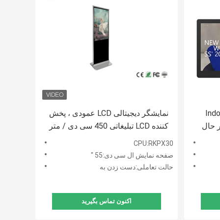
Indoor
نمایشگر دیجیتالی LCD عمودی ، پخش
یجیتال ساینیج LCD در حال
کننده LCD تبلیغاتی 450 سی دی / متر
می دهد
مربع
CPU:RKPX30
صفحه نمایش ال سی دی:55 "
حالت تعاملی:دست زدن به
اکنون تماس بگیرید