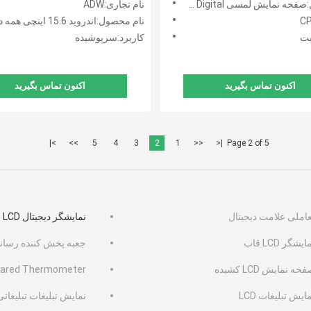
مایش لمسی LCD Signage Digital
نام تجاری:ADW
CP
نام محصول:اندروید 15.6 اینچی همه در یک تبلت
کاربرد:سرپوشیده
اکنون تماس بگیرید
اکنون تماس بگیرید
>|
>>
5
4
3
2
1
<<
|<
Page 2 of 5
عاملی علامت دیجیتال
نمایشگر دیجیتال LCD LCD
ایشگر LCD قاب
جعبه پخش کننده رسانه ا
حه نمایش LCD کشیده
frared Thermometer
ایش تبلیغات LCD
نمایش تبلیغات تبلیغاتی