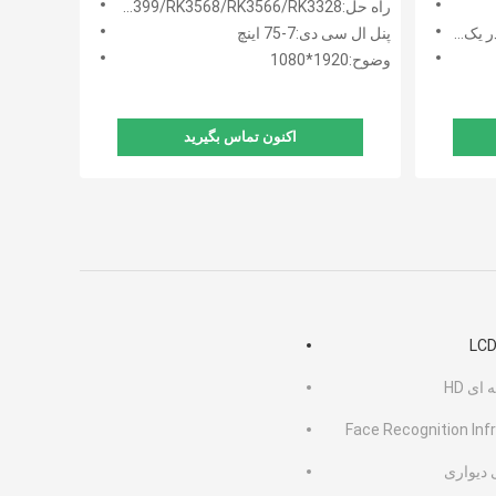
راه حل:RK3288/RK3399/RK3568/RK3566/RK3328
Board
پنل ال سی دی:7-75 اینچ
وضوح:1920*1080
اکنون تماس بگیرید
ی HD
Face Recognition In
 دیواری