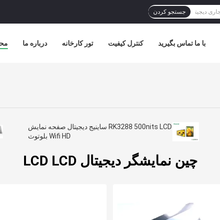
جستجو کردن
با ما تماس بگیرید
کنترل کیفیت
تور کارخانه
درباره ما
مح
RK3288 500nits LCD ساینیج دیجیتال صفحه نمایش
Wifi HD بلوتوث
چین نمایشگر دیجیتال LCD LCD