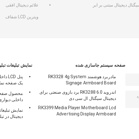
گنال دیجیتال مبتنی بر ابر
علائم دیجیتال افقی
ویترین LCD شفاف
صفحه سیستم جاسازی شده
نمایش تبلیغات تبلی
مادربرد هوشمند RK3328 4g System
Signage Armboard Board
یک صفحه نمایش
CMS
اندروید 6.0 RK3288 برد بازوی صنعتی برای
دیجیتال سیگنال ال سی دی
LAN BT 4G LTE اخت
RK3399 Media Player Motherboard Lcd
Advertising Display Armboard
دیجیتال در تبلیغات