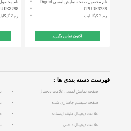
نام محصول:صفحه نمایش لمسی LCD Signage Digital
نام محصول:صفحه ن
U:RK3288
CPU:RK3288
رم:2 گیگابایت
رم:2 گیگابایت
اکنون تماس بگیرید
فهرست دسته بندی ها：
صفحه نمایش لمسی علامت دیجیتال
ت
صفحه سیستم جاسازی شده
نم
علامت دیجیتال طبقه ایستاده
صف
علامت دیجیتال داخلی
نم