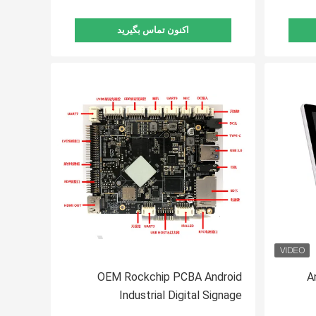
اکنون تماس بگیرید
OEM Rockchip PCBA Android
A
Industrial Digital Signage
Advertising Player Embedded