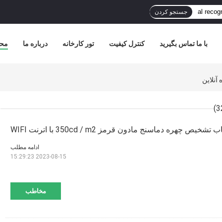
جستجو کردن
با ما تماس بگیرید
کنترل کیفیت
تور کارخانه
درباره ما
مح
یص چهره دماسنج مادون قرمز 350cd / m2 با اترنت WIFI
ادامه مطلب
2023-08-15 15:29:23
مخاطب