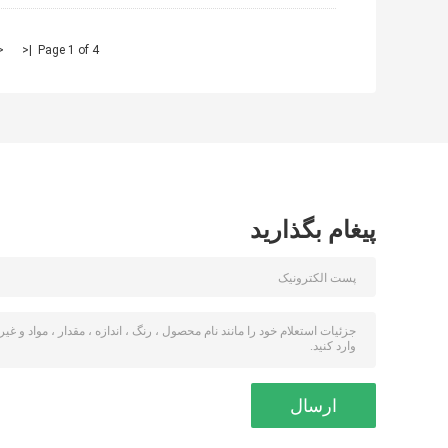
<
|<
Page 1 of 4
پیغام بگذارید