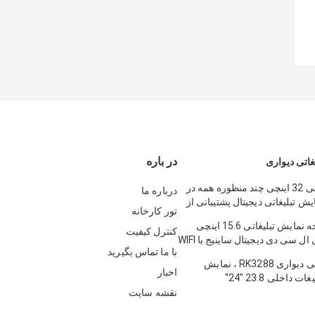
در باره
غاتی دیواری
پنل LCD داخلی 32 اینچی چند منظوره همه در
درباره ما
 تبلیغاتی دیجیتال پشتیبانی از
تور کارخانه
محصول صفحه نمایش تبلیغاتی 15.6 اینچی
کنترل کیفیت
داخلی دیواری ال سی دی دیجیتال ساینیج با WIFI
با ما تماس بگیرید
یاری
نمایش تبلیغاتی دیواری RK3288 ، نمایش
اخبار
 داخلی 23.8 "24"
نقشه سایت