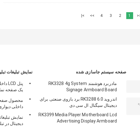
>|
>>
4
3
2
1
<
صفحه سیستم جاسازی شده
نمایش تبلیغات تبلی
مادربرد هوشمند RK3328 4g System
Signage Armboard Board
یک صفحه نمایش
CMS
اندروید 6.0 RK3288 برد بازوی صنعتی برای
دیجیتال سیگنال ال سی دی
LAN BT 4G LTE اخت
RK3399 Media Player Motherboard Lcd
Advertising Display Armboard
دیجیتال در تبلیغات