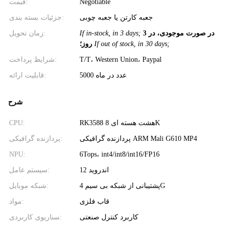
قیمت:
Negotiable
جعبه کارتن یا جعبه چوبی
جزئیات بسته بندی:
زمان تحویل:
If in-stock, in 3 days;
در صورت موجودی، در 3
روز؛
If out of stock, in 30 days;
شرایط پرداخت:
T/T، Western Union، Paypal
5000 عدد در ماه
قابلیت ارائه:
شرح
CPU:
RK3588 هشت هسته ای 8K
پردازنده گرافیکی ARM Mali G610 MP4
پردازنده گرافیکی:
NPU:
6Tops، int4/int8/int16/FP16
اندروید 12
سیستم عامل:
پشتیبانی از شبکه بی سیم 4G
شبکه موبایل:
قاب فلزی
مواد:
کاربرد کنترل صنعتی
سناریوی کاربردی: