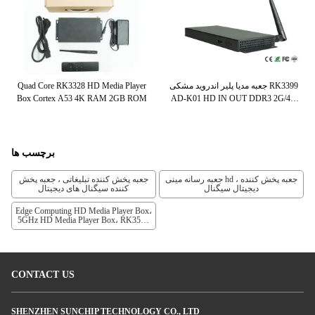
Quad Core RK3328 HD Media Player
جعبه مدیا پلیر اندروید مشکی RK3399
ال
Box Cortex A53 4K RAM 2GB ROM
AD-K01 HD IN OUT DDR3 2G/4G
اختیاری
برچسب ها
جعبه رسانه مینی hd ، جعبه پخش کننده
جعبه پخش کننده تبلیغاتی ، جعبه پخش
دیجیتال سیگنال
کننده سیگنال های دیجیتال
Edge Computing HD Media Player Box،
5GHz HD Media Player Box، RK3588
HD Industrial Control Box
CONTACT US
SHENZHEN SUNCHIP TECHNOLOGY CO., LTD