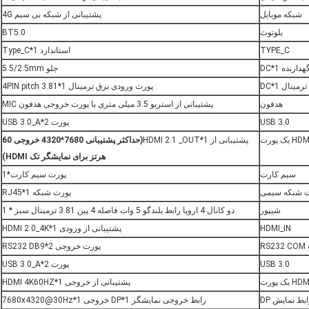
شبکه موبایل
پشتیبانی از شبکه بی سیم 4G
بلوتوث
BT5.0
TYPE_C
استاندارد Type_C*1
هدارنده DC*1
جلو 5.5/2.5mm
ینال DC*1
پورت ورودی برق ترمینال 4PIN pitch 3.81*1
هدفون
پشتیبانی از استریو 3.5 میلی متری با پورت خروجی هدفون MIC
USB 3.0
پورت USB 3.0_A*2
ک پورت
پشتیبانی از HDMI 2.1 _OUT*1
(حداکثر پشتیبانی 7680*4320 خروجی 60
هرتز برای نمایشگر تک HDMI)
سیم کارت
پورت سیم کارت*1
ت شبکه سیمی
پورت شبکه RJ45*1
شیپور
دو کانال 4 اروپا رابط بلندگو 5 وات فاصله 4 پین 3.81 ترمینال سبز * 1
HDMI_IN
پشتیبانی از ورودی HDMI 2.0_4K*1
RS
پورت خروجی RS232 DB9*2
USB 3.0
پورت USB 3.0_A*2
ک پورت
پشتیبانی از خروجی HDMI 4K60HZ*1
بط نمایش DP
رابط خروجی نمایشگر DP*1 خروجی 7680x4320@30Hz*1