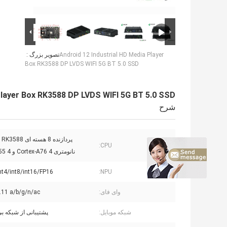
Android 12 Industrial HD Media Player
تصویر بزرگ :
Box RK3588 DP LVDS WIFI 5G BT 5.0 SSD
Player Box RK3588 DP LVDS WIFI 5G BT 5.0 SSD
شرح
CPU:
نانومتری 4 Cortex-A76 و 4 Cortex-A55
nt4/int8/int16/FP16
NPU:
وای فای:
.11 a/b/g/n/ac
شبکه موبایل:
پشتیبانی از شبکه بی 