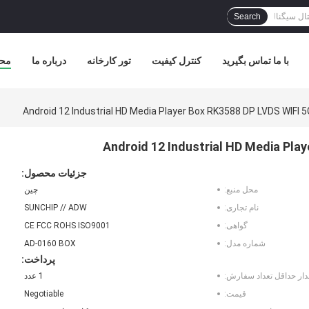
Search
با ما تماس بگیرید
کنترل کیفیت
تور کارخانه
درباره ما
مح
Android 12 Industrial HD Media Player Box RK3588 DP LVDS WIFI 
Android 12 Industrial HD Media Pla
جزئیات محصول:
محل منبع:
چین
نام تجاری:
SUNCHIP // ADW
گواهی:
CE FCC ROHS ISO9001
شماره مدل:
AD-0160 BOX
پرداخت:
دار حداقل تعداد سفارش:
1 عدد
قیمت:
Negotiable