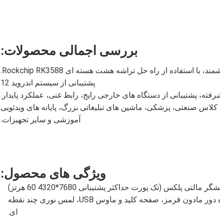
بررسی اجمالی محصولات:
 استفاده از راه حل تراشه هشت هسته ای Rockchip RK3588.
پشتیبانی از سیستم اندروید 12
رفته، پشتیبانی از دستگاه های خارجی رایج، رابط غنی، عملکرد پایدار.
کلاس صنعتی، پزشکی، ماشین های تبلیغاتی بزرگ، پایانه های ویدئویی
آموزشی و سایر تجهیزات.
ویژگی های محصول:
 مالتی پلکس (تک پورت حداکثر پشتیبانی 7680*4320 60 هرتز)
- رابط حالت تعامل چندگانه: لمس خازنی، کنترل از راه دور مادون قرمز، صفحه کلید و ماوس USB، لمس نوری چند نقطه
ای.