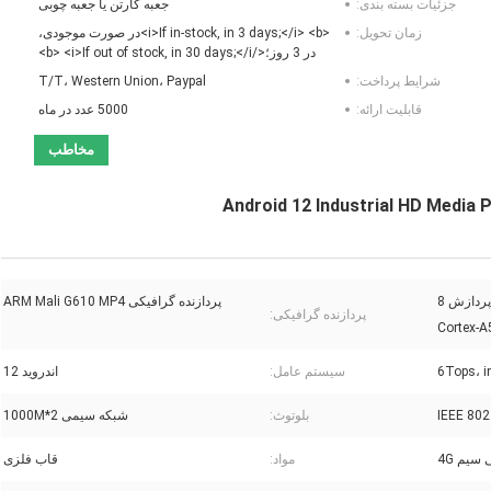
جزئیات بسته بندی:
جعبه کارتن یا جعبه چوبی
زمان تحویل:
<i>If in-stock, in 3 days;</i> <b>در صورت موجودی،
در 3 روز؛</b> <i>If out of stock, in 30 days;</i>
شرایط پرداخت:
T/T، Western Union، Paypal
قابلیت ارائه:
5000 عدد در ماه
مخاطب
Android 12 Industrial HD Media 
پردازنده 8 هسته ای RK3588 پردازش 8
پردازنده گرافیکی ARM Mali G610 MP4
پردازنده گرافیکی:
6Tops، i
سیستم عامل:
اندروید 12
IEEE 802
بلوتوث:
شبکه سیمی 1000M*2
سیم 4G
مواد:
قاب فلزی