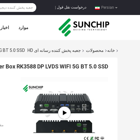
درخواست نقل قول
|
Persian
موارد
اخبار
خانه
محصولات
جعبه پخش کننده رسانه ای HD
5G BT 5.0 SSD
yer Box RK3588 DP LVDS WIFI 5G BT 5.0 SSD
مق