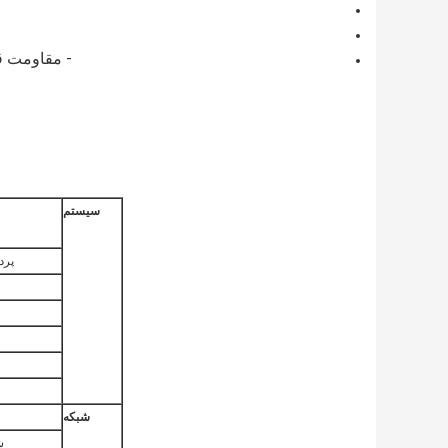
- مقاومت ق
سیستم
پرد
شبکه
ش