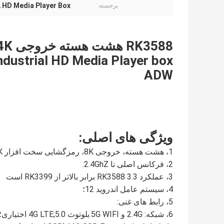
 HD Media Player Box
برجسته:
ndustrial HD Media Player box
ADW
ویژگی های اصلی:
1، هشت هسته، خروجی 8K، رمزگشایی سخت افزار 4K؛
2، فرکانس اصلی تا 2.4GhZ.
3، عملکرد RK3588 3.3 برابر بالاتر از RK3399 است
4، سیستم عامل اندروید 12؛
5، رابط های غنی:
6، شبکه: 2.4G و 5G WIFI.بلوتوث 5.0;4G LTE اختیاری؛شبکه دوگانه 1000M;