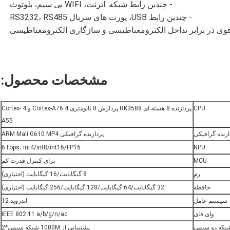
- چندین رابط شبکه: اترنت، WIFI بی سیم، بلوتوث.
- چندین رابط USB، پورت های سریال RS3232، RS485.
وی در برابر تداخل الکترومغناطیسی و سازگاری الکترومغناطیسی.
مشخصات محصول:
CPU
پردازنده 8 هسته ای RK3588 پردازش 8 نانومتری 4 Cortex-A76 و 4 Cortex-
A55
ازنده گرافیکی
پردازنده گرافیکی ARM Mali G610 MP4
6Tops، int4/int8/int16/FP16
NPU
MCU
برای کنترل قدرت کم
رم
8 گیگابایت/16 گیگابایت (اختیاری)
حافظه
32 گیگابایت/64 گیگابایت/128 گیگابایت/256 گیگابایت (اختیاری)
سیستم عامل
اندروید 12
وای فای
IEEE 802.11 a/b/g/n/ac
بکه دو سیمی
پشتیبانی از 1000M شبکه سیمی*2