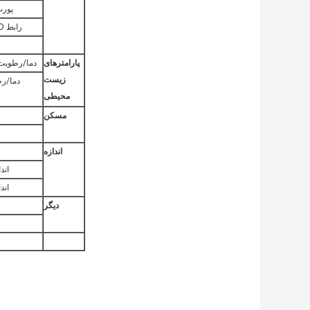
پور
رابط SSD داخلی M.2
پارامترهای
دما/رطوبت
زیست
دما/ر
محیطی
مسکن
اندازه
اند
اند
دیگر