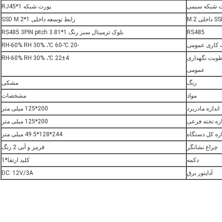
ت شبکه سیمی
پورت شبکه RJ45*1
رابط توسعه داخلی SSD M.2*1
RS485
بلوک ترمینال سبز رنگ RS485 3PIN pitch 3.81*1
 کاری عمومی
-20 ℃-60 ℃، 30% RH-60% RH
طوبت نگهداری
22±4 ℃، 30% RH-60% RH
عمومی
رنگ
مشکی
مواد
مشخصات
اندازه مادربرد
200*125 میلی متر
ازه تخته فرعی
200*125 میلی متر
ازه کل دستگاه
244*128*49.5 میلی متر
چراغ نشانگر
قرمز و آبی 2 رنگ
دکمه
کلید ارتقا*1
آداپتور برق
DC: 12V/3A