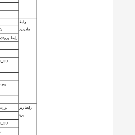
رابط
مادربرد
نگ
رابط ورودی ترم
HDMI_OUT ی
پور
رابط زیر
پورت 232 COM
برد
HDMI_OUT ی
را