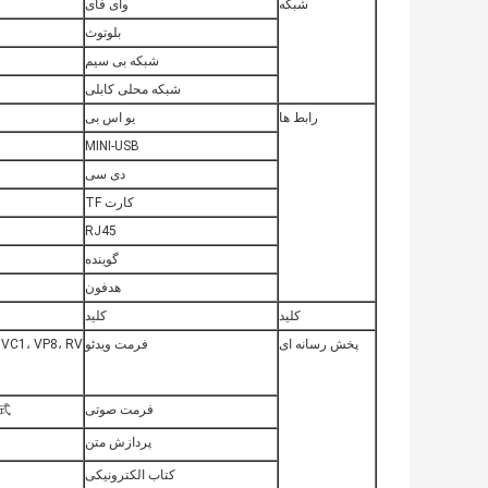
شبکه
وای فای
بلوتوث
شبکه بی سیم
شبکه محلی کابلی
رابط ها
یو اس بی
MINI-USB
دی سی
کارت TF
RJ45
گوینده
هدفون
کلید
کلید
پخش رسانه ای
فرمت ویدئو
فرمت صوتی
格式
پردازش متن
کتاب الکترونیکی