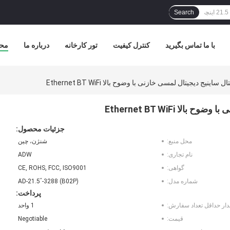
Search
با ما تماس بگیرید
کنترل کیفیت
تور کارخانه
درباره ما
مح
نیج دیجیتال لمسی خازنی با وضوح بالا Ethernet BT WiFi
 Ethernet BT WiFi
جزئیات محصول:
محل منبع:
شنژن، چین
نام تجاری:
ADW
گواهی:
CE, ROHS, FCC, ISO9001
شماره مدل:
AD-21.5ʺ-3288 (B02P)
پرداخت:
دار حداقل تعداد سفارش:
1 واحد
قیمت:
Negotiable