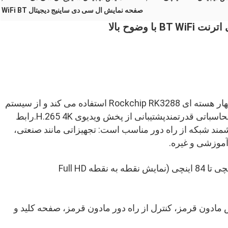
صفحه نمایش ال سی دی ساینیج دیجیتال WiFi BT
وضوح بالا
برد همه کاره صنعتی هوشمند از راه حل تراشه چهار هسته ای Rockchip RK3288 استفاده می کند و از سیستم
های اندروید 8.0 و بالاتر پشتیبانی می کند.قدرت محاسباتی قدرتمندپشتیبانی از پخش ویدیوی H.265 4K.رابط
مند شبکه از راه دور مناسب است: تجهیزاتی مانند صنعتی،
آموزشی و غیره.
پشتیبانی از نمایشگرهای مختلف رابط LVDS 7 اینچی تا 84 اینچی (نمایش نقطه به نقطه Full HD
مادون قرمز، کنترل از راه دور مادون قرمز، صفحه کلید و