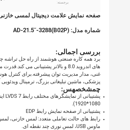
برجسته:
صفحه نمایش علامت دیجیتال لمسی خازنی اترنت BT WiFi با 
شماره مدل: AD-21.5ʺ-3288(B02P)
بررسی اجمالی
:
غنی، مدار مدیریت توان پیشرفته.برای کنترل هوش
پزشکی، ماشین تبلیغاتی بزرگ، ترمینال ویدئویی 
چ
مشخصه
س
:
1920*1080).
پشتیبانی از صفحه نمایش رابط EDP
رابط های حالت تعاملی متعدد: لمس خازنی، لمس 
ماوس USB، لمس نوری چند نقطه ای.