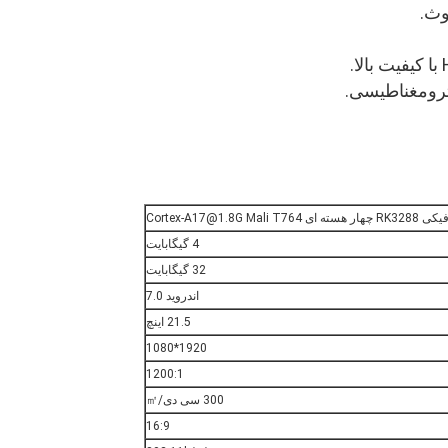
وث.
ترومغناطیسی.
Cortex-A17@1.8G Mali
4 گیگابایت
32 گیگابایت
اندروید 7.0
21.5 اینچ
1920*1080
1200:1
300 سی دی/㎡
16:9