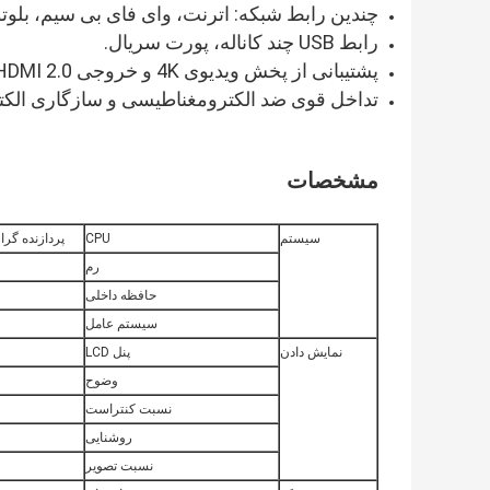
چندین رابط شبکه: اترنت، وای فای بی سیم، بلوت
رابط USB چند کاناله، پورت سریال.
پشتیبانی از پخش ویدیوی 4K و خروجی HDMI 2.0 با کیفیت بالا.
تداخل قوی ضد الکترومغناطیسی و سازگاری الک
مشخصات
سیستم
CPU
پردازنده گرافیکی RK3288 چهار هسته ای  T764
رم
حافظه داخلی
سیستم عامل
نمایش دادن
پنل LCD
وضوح
نسبت کنتراست
روشنایی
نسبت تصویر