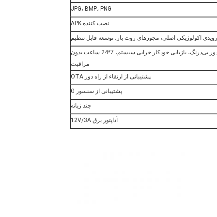
JPG، BMP، PNG
نصب کننده APK
ویدی اکولوژیکی اصلی، مجوزهای روت باز، توسعه قابل تنظیم
نظارت از راه دور بی‌درنگ، بازیابی خودکار خرابی سیستم، 7*24 ساعت بدون
مراقبت
پشتیبانی از ارتقاء از راه دور OTA
پشتیبانی از سنسور G
چند زبانه
آداپتور برق 12V/3A