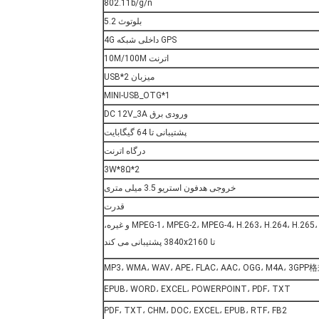
802.11b/g/n
بلوتوث 5.2
GPS داخلی شبکه 4G
اترنت 10M/100M
میزبان USB*2
MINI-USB_OTG*1
ورودی برق DC 12V_3A
پشتیبانی تا 64 گیگابایت
درگاه اترنت
3W*8Ω*2
خروجی هدفون استریو 3.5 میلی متری
قدرت
MPEG-1، MPEG-2، MPEG-4، H.263، H.264، H.265، VC1، VP8، RV و غیره،
تا 3840x2160 پشتیبانی می کند
MP3، WMA، WAV، APE، FLAC، AAC، OGG، M4A، 3GPP
EPUB، WORD، EXCEL، POWERPOINT، PDF، TXT
PDF، TXT، CHM، DOC، EXCEL، EPUB، RTF، FB2