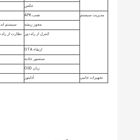
عکس
مدیریت سیستم
نصب APK
مجوز ریشه
سیستم اندر
کنترل از راه دور
ارتقاء OTA
سنسور جاذبه
زبان OSD
تجهیزات جانبی
آداپتور