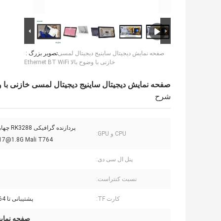
صفحه نمایش دیجیتال ساینیج دیجیتال لمسی
تصویر بزرگ :
خازنی با وضوح بالا Ethernet BT WiFi
صفحه نمایش دیجیتال ساینیج دیجیتال لمسی خازنی با وضوح بالا  WiFi
شرح
پردازنده گرا
CPU و GPU:
A17@1.8G Mali T764
پنل ال سی دی:
نسبت کنتراست:
کارت TF:
پشتیبانی تا 64 گیگابایت
صفحه نمایش دیجیتا