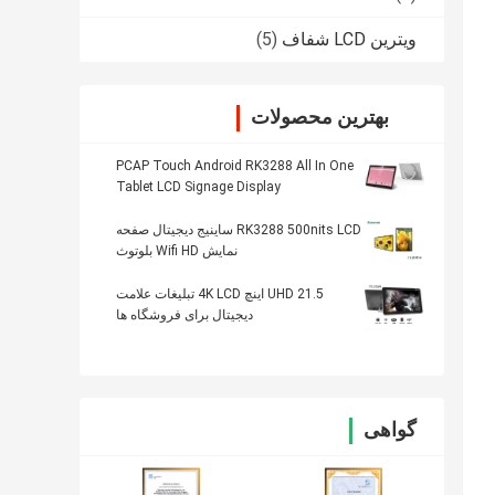
ویترین LCD شفاف
(5)
بهترین محصولات
PCAP Touch Android RK3288 All In One
Tablet LCD Signage Display
RK3288 500nits LCD ساینیج دیجیتال صفحه
نمایش Wifi HD بلوتوث
UHD 21.5 اینچ 4K LCD تبلیغات علامت
دیجیتال برای فروشگاه ها
گواهی