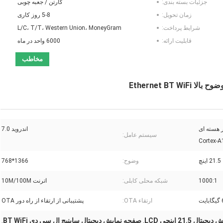
جزئیات بسته بندی:
کارتن / جعبه چوبی
زمان تحویل:
5-8 روز کاری
شرایط پرداخت:
L/C، T/T، Western Union، MoneyGram
قابلیت ارائه:
6000 واحد در ماه
مخاطب
Ethernet BT
فیکی RK3288 چهار هسته ای
اندروید 7.0
سیستم عامل:
Cortex-
21.5 اینچ
وضوح:
1366*768
1000:1
شبکه محلی کابلی:
اترنت 10M/100M
ارتقاء OTA:
پشتیبانی از ارتقاء از راه دور OTA
ل 21.5 اینچی LCD
صفحه نمایش دیجیتال ساینیج ال سی دی BT WiFi
,
,