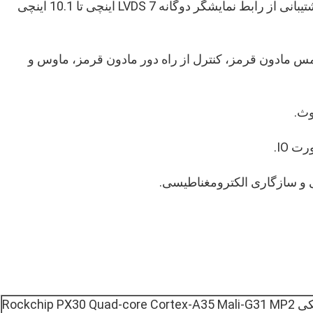
1، پشتیبانی از LVDS دوگانه؛MIPI;رابط نمایش؛پشتیبانی از رابط نمایشگر دوگانه LVDS 7 اینچی تا 10.1 اینچی
مس مادون قرمز، کنترل از راه دور مادون قرمز، ماوس و
Rockchip PX3