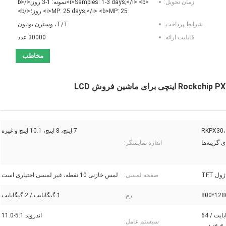
زمان تحویل:
<i>Samples: 1-3 days;</i> <b>نمونه: 1-3 روز;</b>
<i>MP: 25 days;</i> <b>MP: 25 روز؛</b>
شرایط پرداخت:
T/T، وسترن یونیون
قابلیت ارائه:
30000 عدد
مخاطب
RKPX30،
7 اینچ، 8 اینچ، 10.1 اینچ و غیره
اندازه نمایشگر:
ل TFT
صفحه لمسی:
لمس خازنی 10 نقطه، غیر لمسی اختیاری است
1280*8
رم:
1 گیگابایت / 2 گیگابایت
8 گیگابایت / 16 گیگابایت / 32 گیگابایت / 64
اندروید 5.1-11.0
سیستم عامل: