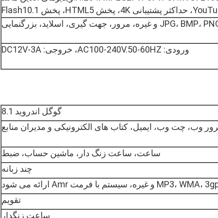
 پشتیبانی 4K، پخش HTML5، پخش Flash10.1
ورودی: AC100-240V.50-60HZ، خروجی: DC12V-3A
گوگل اندروید 8.1
ور وب، چت وب، ایمیل، کتاب های الکترونیکی و مدیران منابع
ساعت، ساعت زنگ دار، ماشین حساب، ضبط
چند زبانه
تقویم
ساعت زنگدار