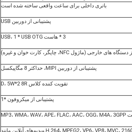
باتری داخلی برای ساعت واقعی ساخته شده است
پشتیبانی از دوربین USB
3 * هاست USB، 1 * USB OTG
پشتیبانی از دوربین MIPI، حداکثر 8 مگاپیکسل
تقویت کننده کلاس D، 5W*2 8R
پشتیبانی از میکروفون *1
MP3، WMA، WAV، APE،
پشتیبانی از رمزگشایی H.264، MPEG2، VP6، VP8، MVC، 2160P@24FPS.ویدیوهای آنلاین مانند