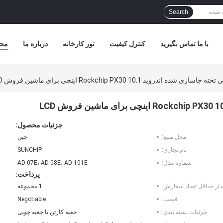
Search
با ما تماس بگیرید
کنترل کیفیت
تور کارخانه
درباره ما
مح
اندروید Rockchip PX30 10.1 اینچی برای ماشین فروش LCD
جزئیات محصول:
محل منبع:
چین
نام تجاری:
SUNCHIP
شماره مدل:
AD-07E، AD-08E، AD-101E
پرداخت:
دار حداقل تعداد سفارش:
1 مجموعه
قیمت:
Negotiable
جزئیات بسته بندی:
جعبه کارتن یا جعبه چوبی