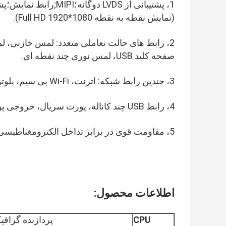
(نمایش نقطه به نقطه Full HD 1920*1080).
2، رابط های حالت تعاملی متعدد: لمس خازنی، ل
صفحه کلید USB، لمس نوری چند نقطه ای.
3، چندین رابط شبکه: اترنت، Wi-Fi بی سیم، بلوتوث.
4، رابط USB چند کاناله، پورت سریال، خروجی پورت IO.
5، مقاومت قوی در برابر تداخل الکترومغناطیسی و سازگاری الکترومغناطیسی.
اطلاعات محصول:
CPU
پردازنده گرافیکی 0 Quad-core Cortex-A35 Mali-G31 MP2