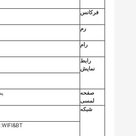
فرکانس
رم
رام
رابط
نمایش
صفحه
پشتیب
لمسی
شبکه
WIFI&BT: پشتیبانی از Wi-Fi 802.11b/g/n/ و پشتیبانی از پشتیبانی BT4.0