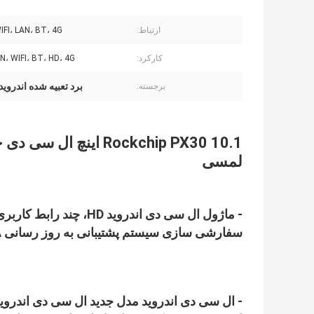
ارتباط:
WIFI، LAN، BT، 4G اختیا
کارکرد:
LAN، WIFI، BT، HD، 4G و غ
برد تعبیه شده اندروید 10.1 اینچ
برجسته:
Rockchip PX30 10.1 
لمسی
- ماژول ال سی دی اندروید HD، چند رابط کاربری آسان برای توسعه و مدیریت پشت صحنه
سفارشی سازی سیستم پشتیبانی به روز رسانی OTA را پشتیبانی می کند