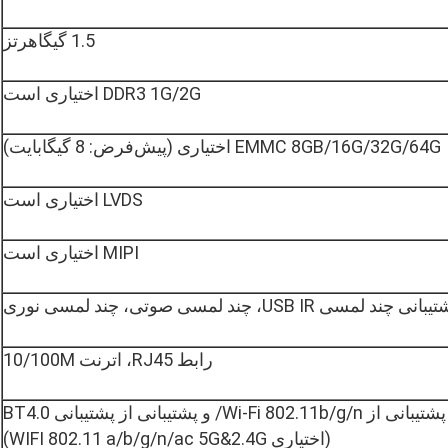
1.5 گیگاهرتز
DDR3 1G/2G اختیاری است
EMMC 8GB/16G/32G/64G اختیاری (پیش‌فرض: 8 گیگابایت)
LVDS اختیاری است
MIPI اختیاری است
انی چند لمسی USB IR، چند لمسی صوتی، چند لمسی نوری
رابط RJ45، اترنت 10/100M
(اختیاری WIFI 802.11 a/b/g/n/ac 5G&2.4G)