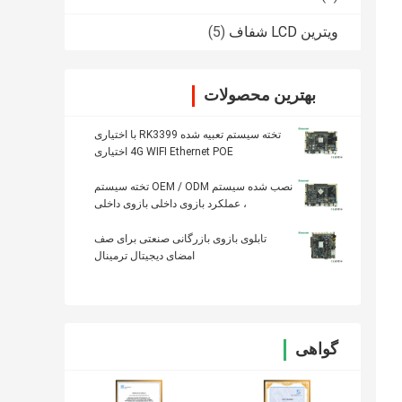
ویترین LCD شفاف
(5)
بهترین محصولات
تخته سیستم تعبیه شده RK3399 با اختیاری
4G WIFI Ethernet POE اختیاری
نصب شده سیستم OEM / ODM تخته سیستم
، عملکرد بازوی داخلی بازوی داخلی
تابلوی بازوی بازرگانی صنعتی برای صف
امضای دیجیتال ترمینال
گواهی