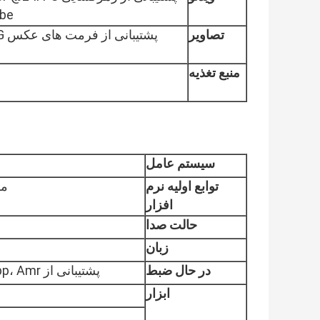
YouTube، حداکثر
تصاویر
پشتیبانی از فرمت های عکس JPG، BMP، PNG و غیره، مرور، جهت گیری، اسلاید، بزرگنمایی
منبع تغذیه
سیستم عامل
توابع اولیه نرم
مر
افزار
حالت صدا
زبان
در حال ضبط
پشتیبانی از MP3، WMA، 3gpp، Amr و غیره، سیستم با فرمت Amr ارائه می شود
ابزار