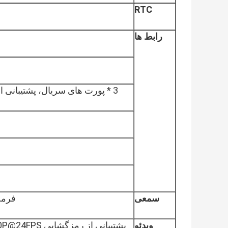
RTC
رابط ها
3 * پورت های سریال، پشتیبانی از دستگاه های خارجی (ماژول NFC، چاپگر، کارت خوان و غیره)
سمعی
فرمت  FLAC، AAC، OGG، M4A، 3GPP
ویدئو