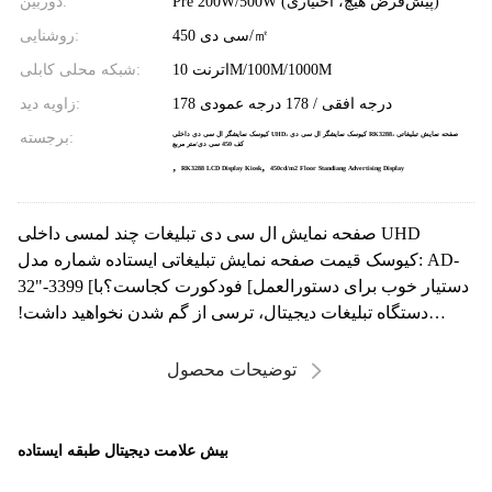
Pre 200W/500W (پیش‌فرض هیچ، اختیاری)
دوربین:
450 سی دی/㎡
روشنایی:
اترنت 10M/100M/1000M
شبکه محلی کابلی:
178 درجه افقی / 178 درجه عمودی
زاویه دید:
برجسته:
کیوسک نمایشگر ال سی دی داخلی UHD، کیوسک نمایشگر ال سی دی RK3288، صفحه نمایش تبلیغاتی
کف 450 سی دی/متر مربع
,
,
RK3288 LCD Display Kiosk
450cd/m2 Floor Standiang Advertising Display
صفحه نمایش ال سی دی تبلیغات چند لمسی داخلی UHD
کیوسک قیمت صفحه نمایش تبلیغاتی ایستاده شماره مدل: AD-
32"-3399 [دستیار خوب برای دستورالعمل] فودکورت کجاست؟با
دستگاه تبلیغات دیجیتال، ترسی از گم شدن نخواهید داشت!
دس...
توضیحات محصول
بیش علامت دیجیتال طبقه ایستاده