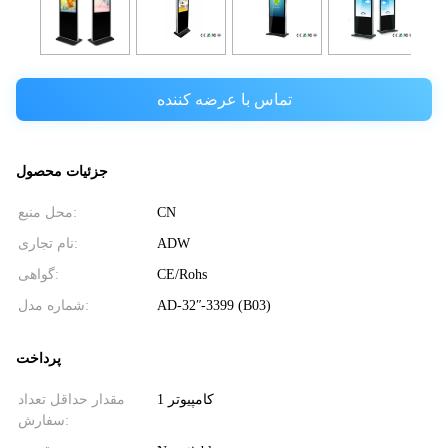
تماس با عرضه کننده
جزئیات محصول
CN
محل منبع:
ADW
نام تجاری:
CE/Rohs
گواهی:
AD-32ʺ-3399 (B03)
شماره مدل:
پرداخت
1 کامپیوتر
مقدار حداقل تعداد
سفارش: