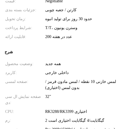
Negotiable
قیمت:
کارتن / جعبه چوبی
جزئیات بسته بندی:
حدود 30 روز برای تولید انبوه
زمان تحویل:
T/T، وسترن یونیون
شرایط پرداخت:
200 عدد در هفته
قابلیت ارائه:
شرح
همه جدید
وضعیت محصول:
داخلی خارجی
کاربرد:
لمس خازنی 10 نقطه / لمس مادون قرمز /
صفحه لمسی:
بدون لمس (اختیاری)
32”
صفحه نمایش ال سی
دی:
RK3288/RK3399 اختیاری
CPU:
2 گیگابایت/4 گیگابایت اختیاری است
رم: