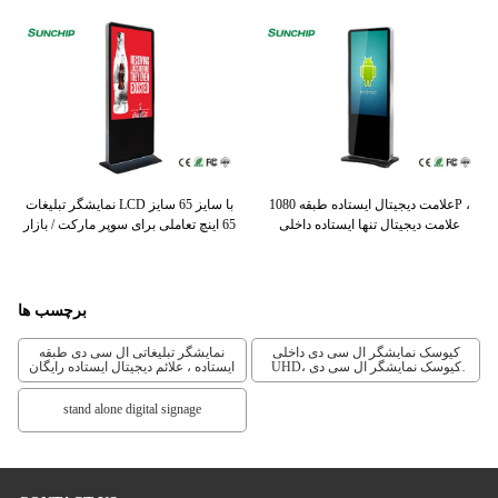
ی
علامت دیجیتال ایستاده طبقه 1080P ،
نمایشگر تبلیغات LCD با سایز 65 سایز
چه
علامت دیجیتال تنها ایستاده داخلی
65 اینچ تعاملی برای سوپر مارکت / بازار
برچسب ها
کیوسک نمایشگر ال سی دی داخلی
نمایشگر تبلیغاتی ال سی دی طبقه
UHD، کیوسک نمایشگر ال سی دی
ایستاده ، علائم دیجیتال ایستاده رایگان
RK3288، صفحه نمایش تبلیغاتی کف
450 سی دی/متر مربع
stand alone digital signage