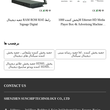
RK32
پخش کننده 1000M Ethernet HD Media
جعبه دیجیتال RAM ROM RJ45 رابط
G
Signage Digital
Player Box 4k Advertising Machine
Player
برچسب ها
جعبه رسانه مینی hd ، جعبه پخش کننده
جعبه پخش کننده تبلیغاتی ، جعبه پخش
دیجیتال سیگنال
کننده سیگنال های دیجیتال
جعبه پخش علائم دیجیتال HDMI، پخش
کننده ویدئو ساینیج دیجیتال HDMI،
جعبه پخش دیجیتال ساینیج ROHS
CONTACT US
SHENZHEN SUNCHIP TECHNOLOGY CO., LTD