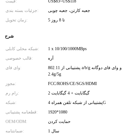
US$83~US$118
قیمت:
جعبه کارتن، جعبه چوبی
جزئیات بسته بندی:
5 تا 8 روز
زمان تحویل:
شرح
1 x 10/100/1000MBps
شبکه محلی کابلی:
آره
قالب خصوصی:
پشتیبانی از 802.11 a/b/g و وای فای دوگانه
وای فای:
2.4g/5g
FCC/ROHS/CE/SGS/HDMI
مجوز:
2 گیگابایت + 4 گیگابایت
رام رم:
پشتیبانی از شبکه تلفن همراه 4G
شبکه:
1920*1080
قطعنامه پشتیبانی:
حمایت کردن
OEM/ODM:
1 سال
ضمانتنامه: