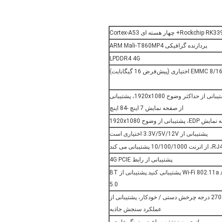
پردازنده گرافیکی ARM Mali-T860MP4
LPDDR4 4G
ری (پیش‌فرض 16 گیگابایت)
رابط LVDS (تک، دوگانه 6 بیتی، دوگانه 8 بیتی).پشتیبانی از حداکثر وضوح 1920x1080، پشتیبانی
از صفحه نمایش 7 اینچ -84 اینچ
بانی از وضوح 1920x1080
پشتیبانی از 3.3V/5V/12V اختیاری است
پشتیبانی از رابط 4G PCIE
با ماژول WIFI و BT، از پروتکل Wi-Fi 802.11a / b / g / n / ac پشتیبانی کنید.پشتیبانی از BT
5.0
پشتیبانی از 0 درجه، 90 درجه، 180 درجه، 270 درجه چرخش دستی / خودکار، پشتیبانی از
عملکرد سنجش جاذبه