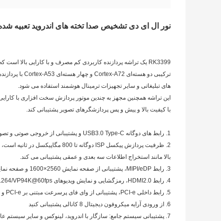
نور ال ای دی تشخیص صدا تخته های اندروید تعبیه شده تع
های تبلیغاتی و سایر تجهیزات ترمینال هوشمند استفاده می شود.
با کیفیت بالا و پیش و پس پردازشگرهای تصویر پشتیبانی کند.
1. رابط های دوگانه USB3.0 Type-C و پشتیبانی از خروجی صوتی و تصویری Type-C DisplayPort.
2. ظرفیت پردازش پیکسل ISP دوگانه 
بالا مانند استخراج اطلاعات سه بعدی و عمقی پشتیبانی می کند.
3. رابط MIPI/eDP، پشتیبانی از صفحه نمایش 2560×1600 و صفحه نمایش دوگانه.
4. رابط HDMI2.0، رمزگشایی و نمایش ویدیوهای HD H.265/H.264/VP94K@60fps.
5. رابط داخلی PCI-e، پشتیبانی از وای فای پرسرعت مبتنی بر PCI-e و گسترش فضای ذخیره سازی.
6. از ورودی آرایه میکروفون دیجیتال 8 کانالی پشتیبانی کنید
7. پشتیبانی سیستم جامع: سازگار با اندروید، لینوکس و سایر سیستم عامل ها