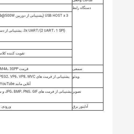
ساعت واقعی
دستگاه رابط
تقویت کننده کلاس D: 5W*2 8 اهم، میکروفون پشتیبانی 
سمعی
فرمت MP3، WMA، WAV، APE، FLAC، AAC، OGG، M4A، 3GPP
ویدئو
آنلاین مانند YouTube، تا 4K، پخش ویدیو HTML5، پخش Flash 10.1
تصویر
پشتیبا
آداپتور برق
ورودی: AC100-240V.50-60HZ، خروجی: C12V/3A