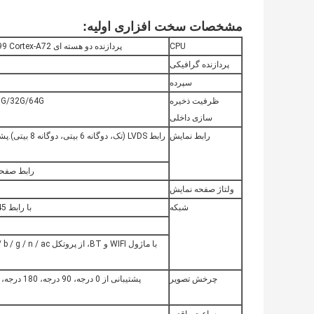
مشخصات سخت افزاری اولیه
:
CPU
پردازنده دو هسته ای Rockchip RK3399 Cortex-A72+ چهار هسته ای Cortex-A53
پردازنده گرافیکی
سپرده
ظرفیت ذخیره
EMMC 8/16G/32G/64G اختیا
سازی داخلی
رابط نمایش
رابط صفحه نمایش EDP، پشتی
ولتاژ صفحه نمایش
شبکه
با رابط RJ45، از اترنت 10/100/1000 پشتیبانی می کند
چرخش تصویر