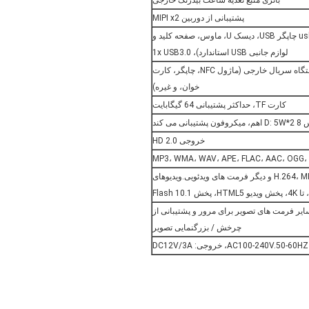
باتری منبع تغذیه ساعت بیدرنگ خارجی
پشتیبانی از دوربین MIPI x2
USB HOST x 3 (پشتیبانی از دوربین usb@500W چاپگر USB، دیسک U، ماوس، صفحه کلید و
لوازم جانبی USB استاندارد)، 1x USB3.0
3x UART/(2 UART، 1 SPI)، پشتیبانی از دستگاه سریال خارجی (ماژول NFC، چاپگر، کارت
خوان، و غیره)
کارت TF، حداکثر پشتیبانی 64 گیگابایت
می کند
خروجی HD 2.0
پشتیبانی از فرمت های H.264، MPEG2، VP6، VP8، MVC و دیگر فرمت های ویدئویی.ویدیوهای
نی از فرمت های JPG، BMP، PNG، GIF و سایر فرمت های تصویر برای مرور و پشتیبانی از
چرخش / بزرگنمایی تصویر
D