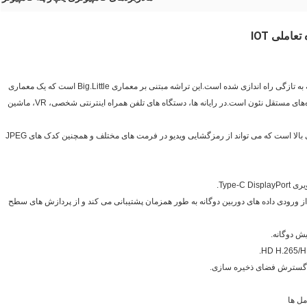
املی IOT
RK3399 یک تراشه پردازنده کاربردی کم مصرف و با کارایی بالا است که به تازگی راه اندازی شده است.این تراشه مبتنی بر معماری Big.Little است که یک معماری
ترکیبی دو هسته‌ای Cortex-A72 و چهار هسته‌ای Cortex-A53 با پردازنده‌های مستقل نئون است.در رایانه ها، دستگاه های تلفن همراه اینترنتی شخصی، VR، ماشین
این تراشه همچنین مجهز به چندین موتور پردازش سخت افزاری با کارایی بالا است که می تواند از رمزگشایی ویدیو در فرمت های مختلف و همچنین کدک های JPEG
تا 800 مگاپیکسل در ثانیه است، از ورودی داده های دوربین دوگانه به طور همزمان پشتیبانی می کند و از پردازش های سطح