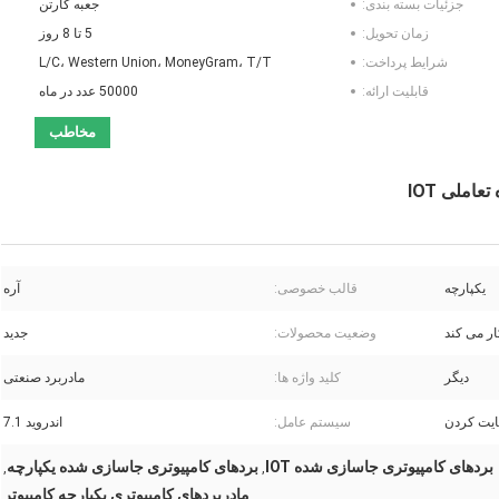
جزئیات بسته بندی:
جعبه کارتن
زمان تحویل:
5 تا 8 روز
شرایط پرداخت:
L/C، Western Union، MoneyGram، T/T
قابلیت ارائه:
50000 عدد در ماه
مخاطب
املی IOT
یکپارچه
قالب خصوصی:
آره
وضعیت محصولات:
جدید
دیگر
کلید واژه ها:
مادربرد صنعتی
یت کردن
سیستم عامل:
اندروید 7.1
بردهای کامپیوتری جاسازی شده IOT
بردهای کامپیوتری جاسازی شده یکپارچه
,
,
مادربردهای کامپیوتری یکپارچه کامپیوتر