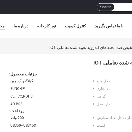
Search
با ما تماس بگیرید
کنترل کیفیت
تور کارخانه
درباره ما
مح
یص صدا تخته های اندروید تعبیه شده تعاملی IOT
ده تعاملی IOT
جزئیات محصول:
محل منبع:
گوانگدونگ، چین
نام تجاری:
SUNCHIP
گواهی:
CE,FCC,ROHS
شماره مدل:
AD-B03
پرداخت:
دار حداقل تعداد سفارش:
200 واحد
قیمت:
US$50~US$153