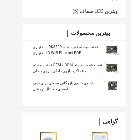
ویترین LCD شفاف
(5)
بهترین محصولات
تخته سیستم تعبیه شده RK3399 با اختیاری
4G WIFI Ethernet POE اختیاری
نصب شده سیستم OEM / ODM تخته سیستم
، عملکرد بازوی داخلی بازوی داخلی
تابلوی بازوی بازرگانی صنعتی برای صف
امضای دیجیتال ترمینال
گواهی