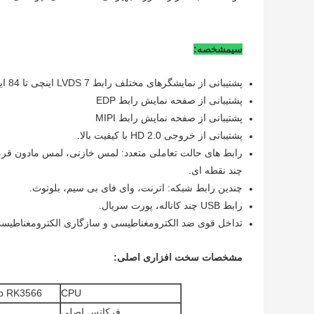
سی
مشخصه:
پشتیبانی از نمایشگرهای مختلف رابط LVDS 7 اینچی تا 84 اینچی (نمایش نقطه به نقطه Full HD 1920*1080).
پشتیبانی از صفحه نمایش رابط EDP
پشتیبانی از صفحه نمایش رابط MIPI
پشتیبانی از خروجی HD 2.0 با کیفیت بالا.
چند نقطه ای.
چندین رابط شبکه: اترنت، وای فای بی سیم، بلوتوث.
رابط USB چند کاناله، پورت سریال.
تداخل قوی ضد الکترومغناطیسی و سازگاری الکترومغناطیس
مشخصات سخت افزاری اصلی:
CPU
Rockchip RK3566 چهار هسته ای 64 
فرکانس اصلی