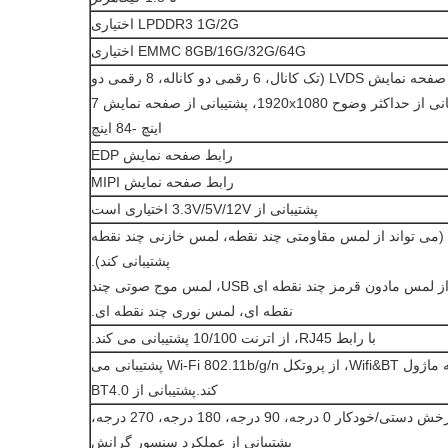
LPDDR3 1G/2G اختیاری
EMMC 8GB/16G/32G/64G اختیاری
رابط صفحه نمایش LVDS (تک کانال، 6 رقمی دو کاناله، 8 رقمی دو
کاناله).پشتیبانی از حداکثر وضوح 1920x1080، پشتیبانی از صفحه نمایش 7
اینچ -84 اینچ
رابط صفحه نمایش EDP
رابط صفحه نمایش MIPI
پشتیبانی از 3.3V/5V/12V اختیاری است
ارائه رابط I2C (می تواند از لمس مقاومتی چند نقطه، لمس خازنی چند نقطه
پشتیبانی کند).
پشتیبانی از لمس مادون قرمز چند نقطه ای USB، لمس موج صوتی چند
نقطه ای، لمس نوری چند نقطه ای.
با رابط RJ45، از اترنت 10/100 پشتیبانی می کند.
مجهز به ماژول Wifi&BT، از پروتکل Wi-Fi 802.11b/g/n پشتیبانی می
کند.پشتیبانی از BT4.0
پشتیبانی از چرخش دستی/خودکار 0 درجه، 90 درجه، 180 درجه، 270 درجه،
پشتیبانی از عملکرد سنسور گرانش