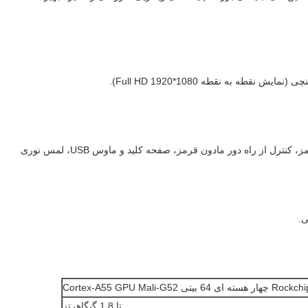
رابط های حالت تعاملی متعدد: لمس خازنی، لمس مادون قرمز، کنترل از راه دور مادون قرمز، صفحه کلید و ماوس USB، لمس نوری
ی.
بیتی Cortex-A55 GPU Mali-G52
تا 1.8 گیگاهرتز