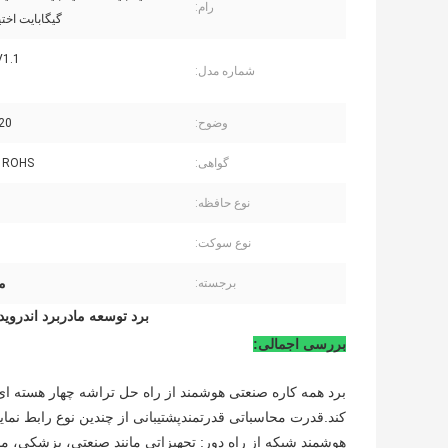
رام:
گیگابایت اخت
V1.1
شماره مدل:
وضوح:
1080
گواهی:
، ROHS
نوع حافظه:
نوع سوکت:
ما
برجسته:
برد توسعه مادربرد اندروید P LVDS Quad Core RK3566 PCBA
بررسی اجمالی
:
کند.قدرت محاسباتی قدرتمندپشتیبانی از چندین نوع رابط نم
هوشمند شبکه از راه دور: تجهیزاتی مانند صنعتی، پزشکی، ما