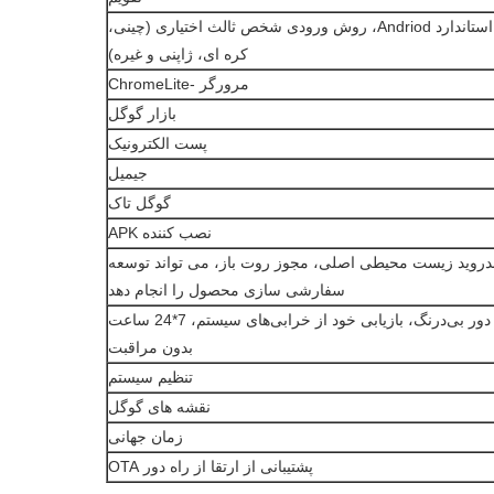
صفحه کلید استاندارد Andriod، روش ورودی شخص ثالث اختیاری (چینی،
کره ای، ژاپنی و غیره)
مرورگر -ChromeLite
بازار گوگل
پست الکترونیک
جیمیل
گوگل تاک
نصب کننده APK
دروید زیست محیطی اصلی، مجوز روت باز، می تواند توسعه
سفارشی سازی محصول را انجام دهد
نظارت از راه دور بی‌درنگ، بازیابی خود از خرابی‌های سیستم، 7*24 ساعت
بدون مراقبت
تنظیم سیستم
نقشه های گوگل
زمان جهانی
پشتیبانی از ارتقا از راه دور OTA