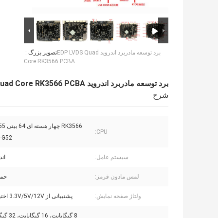
برد توسعه مادربرد اندروید EDP LVDS Quad
تصویر بزرگ :
Core RK3566 PCBA
برد توسعه مادربرد اندروید EDP LVDS Quad Core RK3566 PCBA
شرح
RK3566 
CPU:
i-G52
سیستم عامل:
اندر
لمس مادون قرمز:
حما
ولتاژ صفحه نمایش:
پشتیبانی از 3.3V/5V/12V اختیاری است