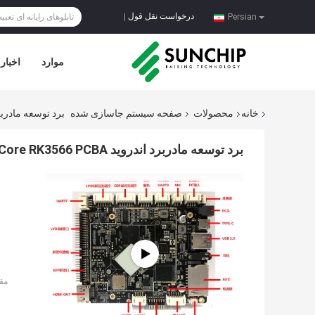
درخواست نقل قول
|
Persian
موارد
اخبار
خانه
محصولات
صفحه سیستم جاسازی شده
برد توسعه مادربرد اندروید 3566 PCBA
برد توسعه مادربرد اندروید EDP LVDS Quad Core RK3566 PCBA
مق