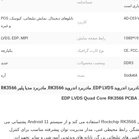
ضمانتنامه:
یاری است
AD-C03-
تابلوهای دیجیتال، نمایش تبلیغاتی، کیوسک، POS
کاربرد:
و غیره
1920*
رابط صفحه نمایش:
LVDS، EDP، MIPI
CE، FCC
نوع کارت گرافیک:
یکپارچه
DDR3
وضعیت محصولات:
جدید
SocketA
بسته:
آره
دربرد اندروید EDP LVDS
مادربرد اندروید RK3566
مادربرد مدیا پلیر RK3566
,
,
ED
برد همه کاره صنعتی هوشمند از راه حل تراشه چهار هسته ای Rockchip RK3566 استفاده می کند و از سیستم Android 11 پشتیبانی می
ایشگر، رابط محیطی غنی، مدار مدیریت توان پیشرفته.مناسب برای کنترل
شین های تبلیغاتی بزرگ، پایانه های ویدئویی آموزشی و سایر تجهیزات.