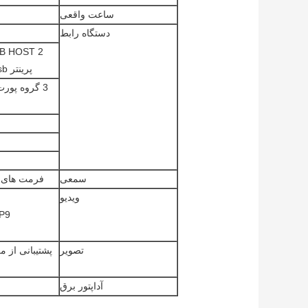
ساعت واقعی
دستگاه رابط
پرینتر usb، دیسک U، ماوس، صفحه کلید، لوازم جانبی USB استاندارد)
3 گروه پور
سمعی
فرمت های 3، WMA، WAV، APE، FLAC، AAC، OGG، M4A، 3GPP
ویدیو
تصویر
آداپتور برق