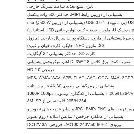
باتری منبع تغذیه ساعت بیدرنگ خارجی
پشتیبانی از دوربین رابط MIPI، حداکثر 500 وات پیکسل
2 USB HOST (برد ثانویه)، 1 USB 3.0 (پشتیبانی از دوربین usb @500W
ت سریالپشتیبانی از ماژول دستگاه پورت سریال خارجی (ماژول
3G، ماژول NFC، چاپگر، کارت خوان و غیره)
کارت SD، حداکثر پشتیبانی 32 گیگابایت
تقویت کننده برق کلاس D: 3W*2 8 اهم، میکروفون پشتیبانی
خروجی HD 2.0
MP
پشتیبانی از رمزگشایی ویدیوی 4K 60 فریم در ثانیه
H.265/H.264/VP9.پشتیبانی از کدگذاری ویدیویی 1080P 100fps
H.265/H.264.پشتیبانی از 8M ISP
پشتیبانی از مرور فرمت های JPG، BMP، PNG و سایر فرمت های تصویر و
پشتیبانی از عملکرد چرخش / نمایش اسلاید / زوم تصویر
ورودی: AC100-240V.50-60HZ، خروجی: DC12V 3A