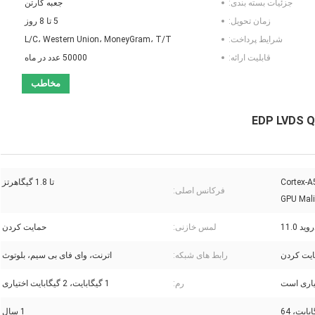
جزئیات بسته بندی:
جعبه کارتن
زمان تحویل:
5 تا 8 روز
شرایط پرداخت:
L/C، Western Union، MoneyGram، T/T
قابلیت ارائه:
50000 عدد در ماه
مخاطب
چهار هسته ای 64 بیتی Cortex-A55
تا 1.8 گیگاهرتز
فرکانس اصلی:
GPU Mal
وید 11.0
لمس خازنی:
حمایت کردن
یت کردن
رابط های شبکه:
اترنت، وای فای بی سیم، بلوتوث
رم:
1 گیگابایت، 2 گیگابایت اختیاری
8 گیگابایت، 16 گیگابایت، 32 گیگابایت، 64
1 سال