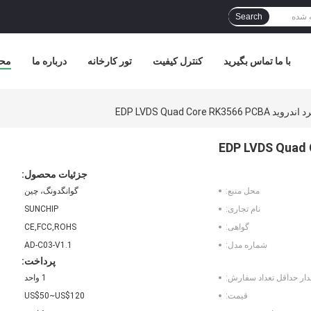
Search
با ما تماس بگیرید
کنترل کیفیت
تور کارخانه
درباره ما
مح
EDP LVDS Quad Core RK
جزئیات محصول:
محل منبع:
گوانگدونگ، چین
نام تجاری:
SUNCHIP
گواهی:
CE,FCC,ROHS
شماره مدل:
AD-C03-V1.1
پرداخت:
دار حداقل تعداد سفارش:
1 واحد
قیمت:
US$50~US$120