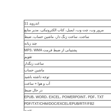
اندروید 11
مرور وب، چت وب، ایمیل، کتاب الکترونیکی، مدیر منابع
ساعت، ساعت زنگ دار، ماشین حساب، ضبط
چند زبانه
پشتیبانی از ضبط فرمت MP3، WMA
تقویم
ساعت زنگدار
ماشین حساب
توجه داشته باشید
آب و هوا + ساعت
در حال ضبط
EPUB، WORD، EXCEL، POWERPOINT، PDF، TXT
PDF/TXT/CHM/DOC/EXCEL/EPUB/RTF/FB2
تقویم