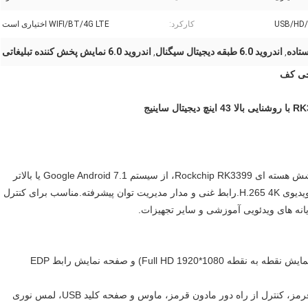
کارکرد:
WIFI/BT/4G LTE اختیاری است
اندروید 6.0 طبقه دیجیتال سیگنال
اندروید 6.0 نمایش پخش کننده تبلیغاتی
,
,
صنعتی هوشمند همه در یک برد، با استفاده از برنامه تراشه شش هسته ای Rockchip RK3399، از سیستم Google Android 7.1 یا بالاتر
پشتیبانی می کند.قدرت محاسباتی قدرتمندپشتیبانی از پخش ویدیوی H.265 4K.رابط غنی و مدار مدیریت توان پیشرفته.مناسب برای کنترل
انه های ویدئویی آموزشی و سایر تجهیزات.
 همچنین از نمایشگرهای رابط 7 اینچی تا 84 اینچی LVDS (نمایش نقطه به نقطه Full HD 1920*1080) و صفحه نمایش رابط EDP
 رابط های حالت تعاملی متعدد: لمس خازنی، لمس مادون قرمز، کنترل از راه دور مادون قرمز، ماوس و صفحه کلید USB، لمس نوری