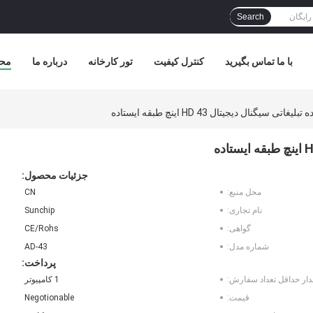
Search
با ما تماس بگیرید
کنترل کیفیت
تور کارخانه
درباره ما
مح
 سیگنال دیجیتال HD 43 اینچ طبقه ایستاده
جزئیات محصول:
محل منبع:
CN
نام تجاری:
Sunchip
گواهی:
CE/Rohs
شماره مدل:
AD-43
پرداخت:
دار حداقل تعداد سفارش:
1 کامپیوتر
قیمت:
Negotionable