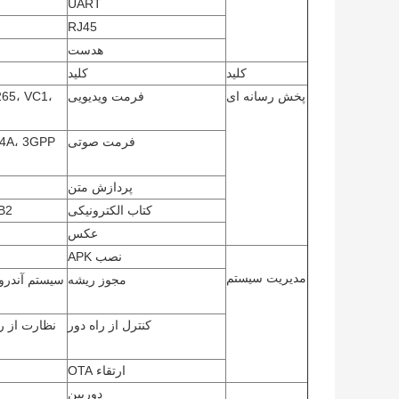
UART
RJ45
هدست
کلید
کلید
پخش رسانه ای
فرمت ویدیویی
65، VC1،
فرمت صوتی
پردازش متن
کتاب الکترونیکی
B2
عکس
نصب APK
مدیریت سیستم
مجوز ریشه
سیستم آندرو
کنترل از راه دور
ارتقاء OTA
دوربین