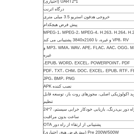
UART2*1 (اختیاری)
درگاه اترنت
خروجی هدفون استریو 3.5 میلی متری
پیش فرض هیچکدام
MPEG-1، MPEG-2، MPEG-4، H.263، H.264، H.2
VP8، RV و غیره، تا 3840x2160 پشتیبانی می کند
MP3، WMA، WAV، APE، FLAC، AAC، OGG، M4A، 3GPP و
غیره
EPUB، WORD، EXCEL، POWERPOINT، PDF،
PDF، TXT، CHM، DOC، EXCEL، EPUB، RTF، F
JPG، BMP، PNG
نصب کننده APK
ید اکولوژیکی اصلی، مجوزهای روت باز، توسعه قابل
تنظیم
نظارت از راه دور بی‌درنگ، بازیابی خودکار خرابی سیستم، 7*24
ساعت بدون مراقبت
پشتیبانی از ارتقاء از راه دور OTA
Pre 200W/500W (پیش‌فرض هیچ، اختیاری)