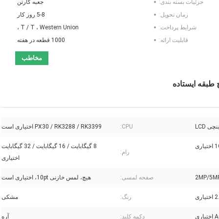
جزئیات بسته بندی:
جعبه کارتن
زمان تحویل:
5-8 روز کار
شرایط پرداخت:
T / T ، Western Union ،
قابلیت ارائه:
1000 قطعه در هفته
مخاطب
CPU:
PX30 / RK3288 / RK3399 اختیاری است
ری
8 گیگابایت / 16 گیگابایت / 32 گیگابایت
رام:
اختیاری
صفحه لمسی:
هیچ، لمس خازنی 10pt، اختیاری است
اری
رنگ:
مشکی
ری
دکمه کلید:
آره