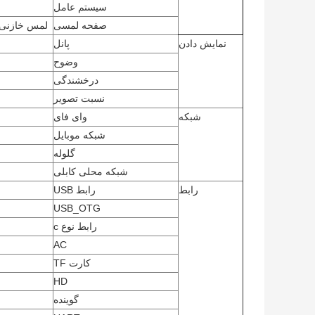
سیستم عامل
صفحه لمسی
لمس خازنی 10 نقطه / لمس مادون قرمز / بدون لمس (اختی
نمایش دادن
پانل
وضوح
درخشندگی
نسبت تصویر
شبکه
وای فای
شبکه موبایل
گلوله
شبکه محلی کابلی
رابط
رابط USB
USB_OTG
رابط نوع c
AC
کارت TF
HD
گوینده