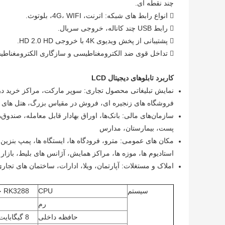
چند نقطه ای.
 انواع رابط های شبکه: اترنت، 4G، WIFI، بلوتوث.
 رابط USB چند کاناله، خروجی سریال.
 پشتیبانی از پخش ویدیوی 4K با خروجی HD 2.0 HD.
 تداخل قوی ضد الکترومغناطیسی و سازگاری الکترومغناطیسی.
کاربرد تابلوهای دیجیتال LCD
نمایش تبلیغاتی محصول تجاری: سوپر مارکت، مراکز خرید در
فروشگاه های زنجیره ای، فروش در مقیاس بزرگ، هتل های ست
سازمان‌های مالی: بانک‌ها، اوراق بهادار قابل معامله، صندو
پست، بیمارستان، مدارس
مکان های عمومی: مترو، فرودگاه ها، ایستگاه ها، پمپ بنزین 
استادیوم ها، موزه ها، مراکز همایش، آژانس های بلیط، بازار
املاک و مستغلات: آپارتمان، ویلا، ادارات، ساختمان های تجار
سیستم
CPU
RK3288 چهار هسته ای Cortex-A17 @1.8G GPU Mali T764
رم
حافظه داخلی
8 گیگابایت / 16 گیگابایت / 32 گیگابایت / 64 گیگابایت (اختیاری)