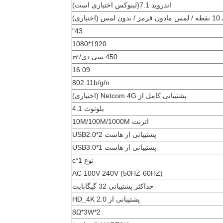
اندروید 7.1
(
لینوکس اختیاری است
)
اری)
43"
1920*1080
450 سی دی/㎡
16:09
802.11b/g/n
پشتیبانی کامل از Netcom 4G (اختیاری)
بلوتوث 4.1
اترنت 10M/100M/1000M
پشتیبانی از هاست USB2.0*2
پشتیبانی از هاست USB3.0*1
نوع c*1
AC 100V-240V (50HZ-60HZ)
حداکثر پشتیبانی 32 گیگابایت
پشتیبانی از HD_4K 2.0
8Ω*3W*2