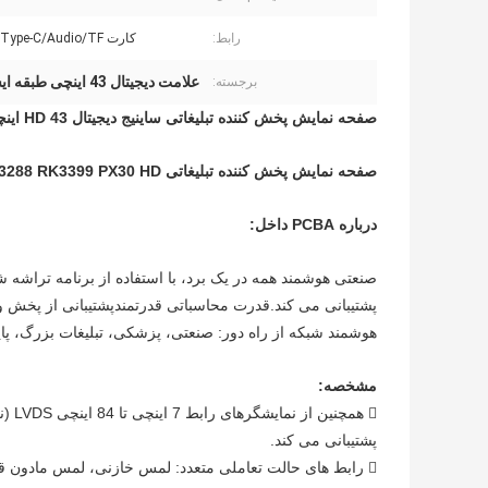
رابط:
کارت USB/HD/Type-C/Audio/TF
علامت دیجیتال 43 اینچی طبقه ایستاده
برجسته:
صفحه نمایش پخش کننده تبلیغاتی ساینیج دیجیتال HD 43 اینچی کف
صفحه نمایش پخش کننده تبلیغاتی RK3288 RK3399 PX30 HD با روشنایی بالا 43 اینچ دیجیتال ساینیج
درباره PCBA داخل:
هوشمند شبکه از راه دور: صنعتی، پزشکی، تبلیغات بزرگ، پای
مشخصه:
پشتیبانی می کند.