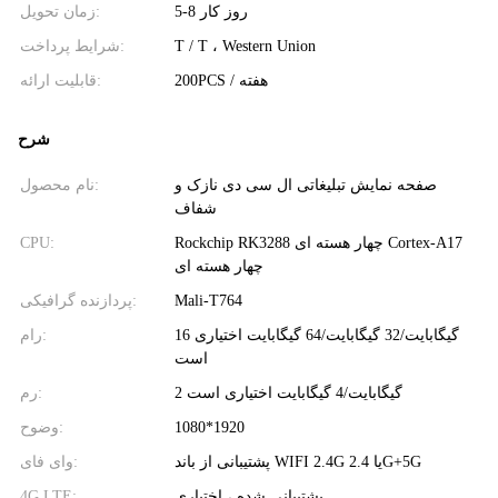
5-8 روز کار
زمان تحویل:
T / T ، Western Union
شرایط پرداخت:
200PCS / هفته
قابلیت ارائه:
شرح
صفحه نمایش تبلیغاتی ال سی دی نازک و
نام محصول:
شفاف
Rockchip RK3288 چهار هسته ای Cortex-A17
CPU:
چهار هسته ای
Mali-T764
پردازنده گرافیکی:
16 گیگابایت/32 گیگابایت/64 گیگابایت اختیاری
رام:
است
2 گیگابایت/4 گیگابایت اختیاری است
رم:
1080*1920
وضوح:
پشتیبانی از باند WIFI 2.4G یا 2.4G+5G
وای فای:
پشتیبانی شده ، اختیاری
4G LTE: