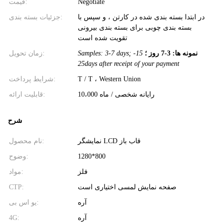
Negotiate
قیمت:
در ابتدا بسته بندی شده در کارتن ، و سپس با
جزئیات بسته بندی:
بسته بندی چوبی برای بسته بندی بیرونی
تقویت شده است
نمونه ها: 3-7 روز ؛
15-
Samples: 3-7 days;
زمان تحویل:
25days after receipt of your payment
T / T ، Western Union
شرایط پرداخت:
10،000 رایانه شخصی / ماه
قابلیت ارائه:
شرح
نمایشگر LCD قاب باز
نام محصول:
1280*800
وضوح:
فلز
مواد:
صفحه نمایش لمسی اختیاری است
CTP:
آره
یو اس بی:
آره
4G: